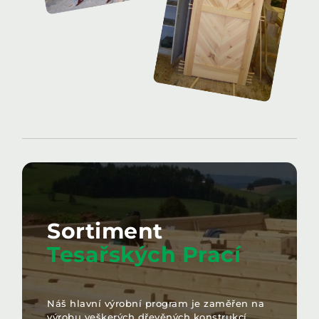
Sortiment
Tesařských Prací
Náš hlavní výrobní program je zaměřen na
výrobu veškerých dřevěných konstrukcí,