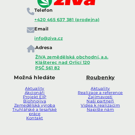
Telefon
+420 465 637 381 (prodejna)
Email
info@ziva.cz
Adresa
ŽIVA zemědělská obchodní, a.s.
Klášterec nad Orlicí 120
PSČ 561 82
Možná hledáte
Roubenky
Aktuality
Aktuality
Akcionáři
Realizace a reference
Projekt EIP
Zajímavosti
Biohnojiva
Naši partneři
Zemedělská výroba
Videa k realizacím
Truhlářské a tesařské
Napište nám
práce
Kontakt