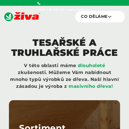
+420 465 637 381 (agroprodejna)
CO DĚLÁME
TESAŘSKÉ A
TRUHLAŘSKÉ PRÁCE
V této oblasti máme
dlouholeté
zkušenosti. Můžeme
Vám nabídnout
mnoho typů výrobků ze dřeva. Naší
hlavní
zásadou je výroba z
masivního dřeva!
Sortiment