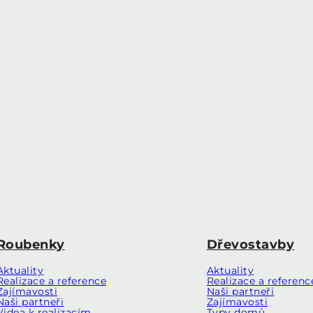
Roubenky
Dřevostavby
Aktuality
Aktuality
Realizace a reference
Realizace a referenc
Zajímavosti
Naši partneři
Naši partneři
Zajímavosti
Videa k realizacím
Typy domů