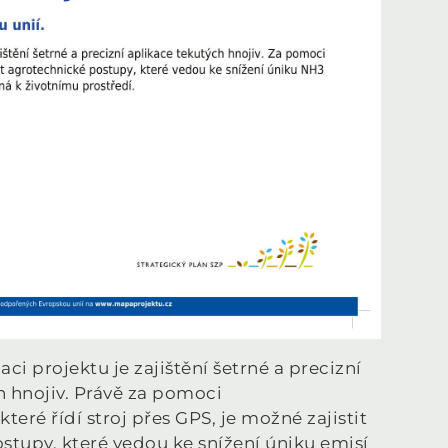
i projektu je zajištění šetrné a precizní
h hnojiv. Právě za pomoci
eré řídí stroj přes GPS, je možné zajistit
stupy, které vedou ke snížení úniku emisí