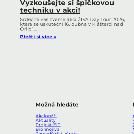
Vyzkoušejte si špičkovou
techniku v akci!
Srdečně vás zveme akci ŽIVA Day Tour 2026,
která se uskuteční 16. dubna v Klášterci nad
Orlicí.…
Přečti si více »
Možná hledáte
Akcionáři
Aktuality
Projekt EIP
Biohnojiva
Zemedělská výroba