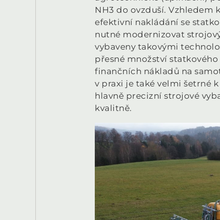
NH3 do ovzduší. Vzhledem k t
efektivní nakládání se statko
nutné modernizovat strojový
vybaveny takovými technolog
přesné množství statkového 
finančních nákladů na samot
v praxi je také velmi šetrné 
hlavně precizní strojové vyb
kvalitně.