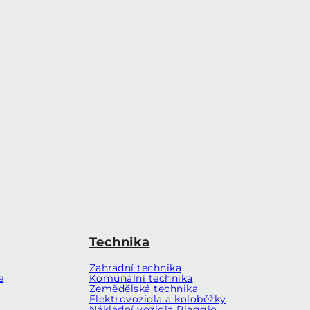
Technika
Zahradní technika
e
Komunální technika
Zemědělská technika
Elektrovozidla a koloběžky
Nákladní vozidla Piaggio