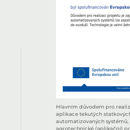
Hlavním důvodem pro realizac
aplikace tekutých statkovýc
automatizovaných systémů, kt
agrotechnické (aplikační) po