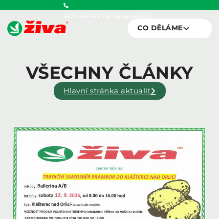
+420 465 637 381 (agroprodejna)
CO DĚLÁME
VŠECHNY ČLÁNKY
Hlavní stránka aktualit